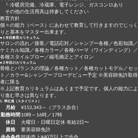
└ 冷暖房完備、冷蔵庫、電子レンジ、ガスコンロあり
その他の生活用具は持参してください
教育方針
個々の能力（ペース）にあわせて教育して行きますのでじっく
りと基本をマスター出来ます。
●１年目教育カリキュラム
サロンの流れ／接客／電話応対／シャンプー各種／色彩知識／
ケミカル知識／各種カラー／各種パーマ（ワインディング）／
各種スタイルブロー／縮毛矯正とアイロン
●２年目のカリキュラム
骨格とバランスの理論／各種カット／各種カットモデル／セッ
ト／カラー&シャンプーブローデビュー予定 ※美容師免許取得
者に限る
※上記教育カリキュラムはあくまで予定です。個人の能力によ
り進む早さは異なります。
C. 準社員（スタイリスト）
月給
¥152,343～（プラス歩合）
勤務時間
10時～16時／17時
休日
火曜日・日曜日定休 有給2日〜
資格
要美容師免許
歩合条件
技術売上¥40万以上で歩合