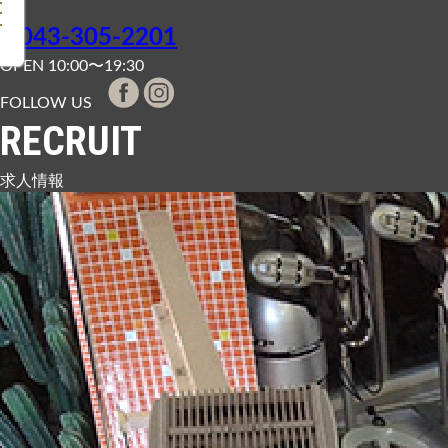
043-305-2201
OPEN 10:00〜19:30
FOLLOW US
RECRUIT
求人情報