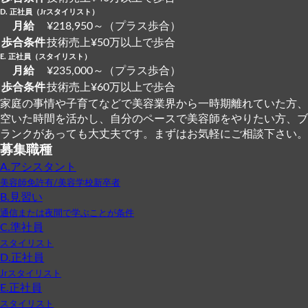
D. 正社員（Jrスタイリスト）
月給
¥218,950～（プラス歩合）
歩合条件
技術売上¥50万以上で歩合
E. 正社員（スタイリスト）
月給
¥235,000～（プラス歩合）
歩合条件
技術売上¥60万以上で歩合
家庭の事情や子育てなどで美容業界から一時期離れていた方、
空いた時間を活かし、自分のペースで美容師をやりたい方、ブ
ランクがあっても大丈夫です。まずはお気軽にご相談下さい。
募集職種
A.アシスタント
美容師免許有/美容学校新卒者
B.見習い
通信または夜間で学ぶことが条件
C.準社員
スタイリスト
D.正社員
Jrスタイリスト
E.正社員
スタイリスト