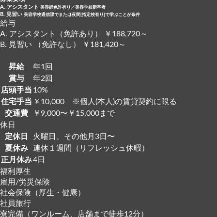
A. アシスタント
美容師免許有り／美容学校新卒者
B. 見習い
美容学校通信課でまたは夜間[指定校有り]で学ぶことが条件
給与
A. アシスタント（免許あり） ￥188,720～
B. 見習い （免許なし） ￥181,420～
昇給
年1回
賞与
年2回
店頭手当
10%
住宅手当
￥10,000 ※個人(本人)の賃貸契約に限る
交通費
￥9,000〜￥15,000まで
休日
定休日
火曜日、その他月3日〜
夏休み
連休１週間（リフレッシュ休暇）
正月休み
4日
福利厚生
雇用/労災保険
社会保険（厚生・健康）
社員旅行
寮完備（ワンルーム、店舗まで徒歩12分）